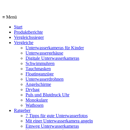
≡ Menü
Start
Produktberichte
Vergleichssieger
Vergleiche
Unterwasserkameras für Kinder
Unterwassergehäuse
Digitale Unterwasserkameras
Schwimmuhren
Tauchmasken
Floatinganzüge
Unterwasserdrohnen
Angelschirme
Drybag
Puls und Blutdruck Uhr
Monokulare
Wathosen
Ratgeber
7 Tipps für gute Unterwasserfotos
Mit einer Unterwasserkamera angeln
Einweg Unterwasserkameras