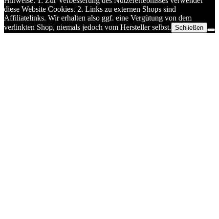
Hinweise: 1. Zur Verbesserung des Nutzererlebnisses verwendet
diese Website Cookies. 2. Links zu externen Shops sind
Affiliatelinks. Wir erhalten also ggf. eine Vergütung von dem
verlinkten Shop, niemals jedoch vom Hersteller selbst.
Schließen