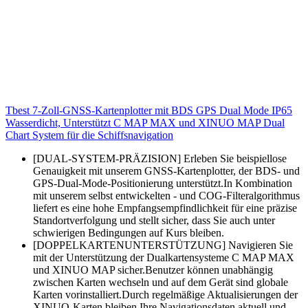
Tbest 7-Zoll-GNSS-Kartenplotter mit BDS GPS Dual Mode IP65
Wasserdicht, Unterstützt C MAP MAX und XINUO MAP Dual
Chart System für die Schiffsnavigation
[DUAL-SYSTEM-PRÄZISION] Erleben Sie beispiellose
Genauigkeit mit unserem GNSS-Kartenplotter, der BDS- und
GPS-Dual-Mode-Positionierung unterstützt.In Kombination
mit unserem selbst entwickelten - und COG-Filteralgorithmus
liefert es eine hohe Empfangsempfindlichkeit für eine präzise
Standortverfolgung und stellt sicher, dass Sie auch unter
schwierigen Bedingungen auf Kurs bleiben.
[DOPPELKARTENUNTERSTÜTZUNG] Navigieren Sie
mit der Unterstützung der Dualkartensysteme C MAP MAX
und XINUO MAP sicher.Benutzer können unabhängig
zwischen Karten wechseln und auf dem Gerät sind globale
Karten vorinstalliert.Durch regelmäßige Aktualisierungen der
XINUO-Karten bleiben Ihre Navigationsdaten aktuell und