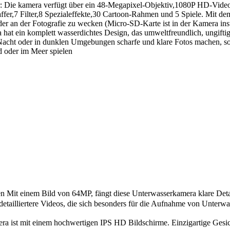
Die kamera verfügt über ein 48-Megapixel-Objektiv,1080P HD-Video,1
er,7 Filter,8 Spezialeffekte,30 Cartoon-Rahmen und 5 Spiele. Mit d
r an der Fotografie zu wecken (Micro-SD-Karte ist in der Kamera insta
at ein komplett wasserdichtes Design, das umweltfreundlich, ungiftig,
i Nacht oder in dunklen Umgebungen scharfe und klare Fotos machen, so
d oder im Meer spielen
 einem Bild von 64MP, fängt diese Unterwasserkamera klare Details 
tailliertere Videos, die sich besonders für die Aufnahme von Unter
st mit einem hochwertigen IPS HD Bildschirme. Einzigartige Gesich