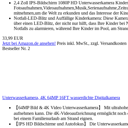
2,4 Zoll IPS-Bildschirm 1080P HD Unterwasserkamera Kinder: 
Fotoaufnahmen,Videoaufnahmen,Musik,Serienaufnahme,Zeitraff
mitnehmen,um die Welt zu erkunden und das Interesse der Kinde
Notfall-LED-Blitz und Auffällige Kinderkamera: Diese Kamera h
über einen LED-Blitz, der nicht nur hilft, dass Ihre Kinder be
Notfalls zu alarmieren, während Ihre Kinder im Pool, am Stran
33,99 EUR
Jetzt bei Amazon.de ansehen!
Preis inkl. MwSt., zzgl. Versandkosten
Bestseller Nr. 2
Unterwasserkamera, 4K 64MP 16FT wasserdichte Digitalkamera
【64MP Bild & 4K Video Unterwasserkamera】 Mit ultrahohen Mit
aufnehmen kann. Die 4K-Videoaufzeichnung ermöglicht noch de
bei einem Familienurlaub am Strand eignen.
【IPS HD Bildschirme und Autofokus】 Die Unterwasserkamera i