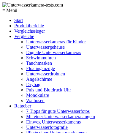
≡ Menü
Start
Produktberichte
Vergleichssieger
Vergleiche
Unterwasserkameras für Kinder
Unterwassergehäuse
Digitale Unterwasserkameras
Schwimmuhren
Tauchmasken
Floatinganzüge
Unterwasserdrohnen
Angelschirme
Drybag
Puls und Blutdruck Uhr
Monokulare
Wathosen
Ratgeber
7 Tipps für gute Unterwasserfotos
Mit einer Unterwasserkamera angeln
Einweg Unterwasserkameras
Unterwasserfotografie
Pflege einer Unterwasserkamera